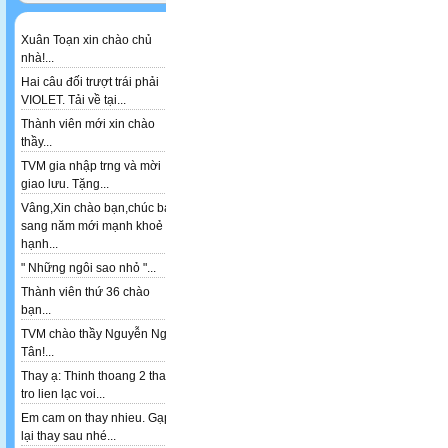
Xuân Toạn xin chào chủ
nhà!...
Hai câu đối trượt trái phải
VIOLET. Tải về tại...
Thành viên mới xin chào
thầy...
TVM gia nhập trng và mời
giao lưu. Tặng...
Vâng,Xin chào bạn,chúc bạn
sang năm mới mạnh khoẻ
hạnh...
" Những ngôi sao nhỏ "...
Thành viên thứ 36 chào
bạn...
TVM chào thầy Nguyễn Ngọc
Tân!...
Thay ạ: Thinh thoang 2 thay
tro lien lạc voi...
Em cam on thay nhieu. Gạp
lại thay sau nhé...