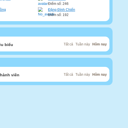
Điểm số: 246
Đồng
Đặng Đình Chiến
Điểm số: 192
êu biểu
Tất cả
Tuần này
Hôm nay
thành viên
Tất cả
Tuần này
Hôm nay