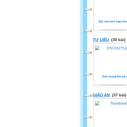
Bai viet tich hop lie
TƯ LIỆU
(30 bài)
Anh mung tho ba 
GIÁO ÁN
(37 bài)