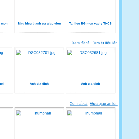
n mon
Mau bieu thanh tra giao vien
Tai lieu BG mon vat ly THCS
Xem tất cả
|
Đưa tư liệu lên
noi
Anh gia dinh
Anh gia dinh
Xem tất cả
|
Đưa giáo án lên