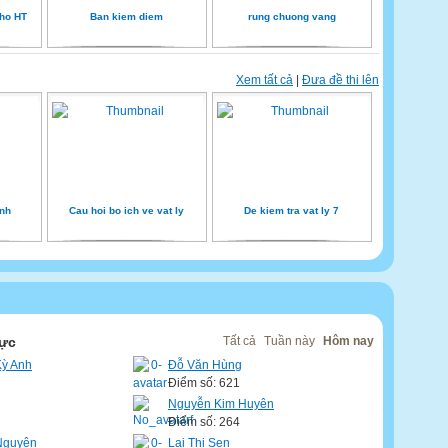
ho HT
Ban kiem diem
rung chuong vang
Xem tất cả
|
Đưa đề thi lên
anh
Cau hoi bo ich ve vat ly
De kiem tra vat ly 7
cực
Tất cả
Tuần này
Hôm nay
Kỳ Anh
Đỗ Văn Hùng
Điểm số: 621
Nguyễn Kim Huyên
Điểm số: 264
Nguyên
Lai Thi Sen