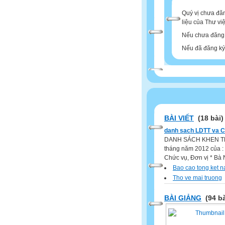
Quý vị chưa đăn
liệu của Thư vi
Nếu chưa đăng 
Nếu đã đăng ký 
BÀI VIẾT
(18 bài)
danh sach LDTT va 
DANH SÁCH KHEN TH­­Ư
tháng năm 2012 của :
Chức vụ, Đơn vị * Bà
Bao cao tong ket 
Tho ve mai truong
BÀI GIẢNG
(94 bà