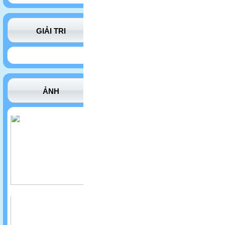
GIẢI TRI
ẢNH