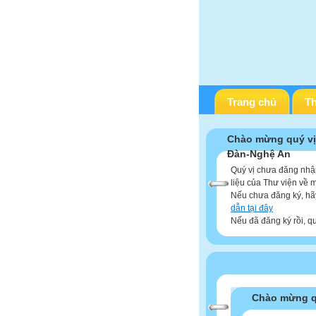
Trang chủ
Th
Chào mừng quý vị
Đàn-Nghệ An
Quý vị chưa đăng nhập
liệu của Thư viện về 
Nếu chưa đăng ký, h
dẫn tại đây
Nếu đã đăng ký rồi, qu
Chào mừng qu