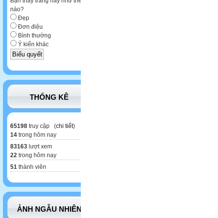
Bạn thấy trang này như thế
nào?
Đẹp
Đơn điệu
Bình thường
Ý kiến khác
THỐNG KÊ
65198
truy cập (
chi tiết
)
14
trong hôm nay
83163
lượt xem
22
trong hôm nay
51
thành viên
ẢNH NGẪU NHIÊN