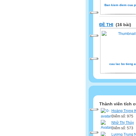
Ban kiem diem cua p
ĐỀ THI
(16 bài)
cau lac bo tieng 
Thành viên tích 
Hoàng Trọng 
Điểm số: 975
Nhữ Thị Thủy
Điểm số: 573
Lương Trung 