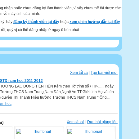
g nhập hoặc chưa đăng ký làm thành viên, vì vậy chưa thể tải được các tư
ện về máy tính của mình.
ký, hãy
đăng ký thành viên tại đây
hoặc
xem phim hướng dẫn tại đây
rồi, quý vị có thể đăng nhập ở ngay ô bên phải.
Xem tất cả
|
Tạo bài viết mới
CSTD nam hoc 2011-2012
ỞNG LAO ĐỘNG TIÊN TIẾN Kèm theo Tờ trình số /TTr-....... ngày
 Trường THCS Nam Trung,Nam Đàn,Nghệ An TT Giới tính Họ và tên
 Nguyễn Thị Thanh Hiệu trưởng Trường THCS Nam Trung * Ông...
nam hoc
i)
Xem tất cả
|
Đưa bài giảng lên